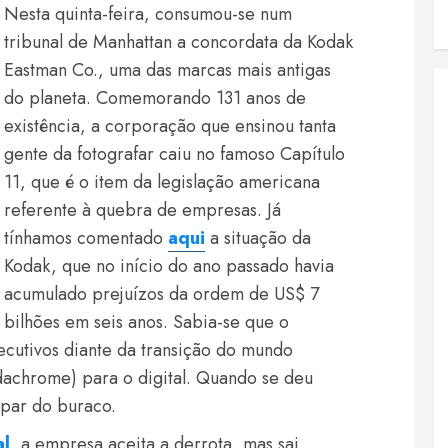
Nesta quinta-feira, consumou-se num
tribunal de Manhattan a concordata da Kodak
Eastman Co., uma das marcas mais antigas
do planeta. Comemorando 131 anos de
existência, a corporação que ensinou tanta
gente da fotografar caiu no famoso Capítulo
11, que é o item da legislação americana
referente à quebra de empresas. Já
tínhamos comentado
aqui
a situação da
Kodak, que no início do ano passado havia
acumulado prejuízos da ordem de US$ 7
bilhões em seis anos. Sabia-se que o
xecutivos diante da transição do mundo
dachrome) para o digital. Quando se deu
apar do buraco.
al
, a empresa aceita a derrota, mas sai