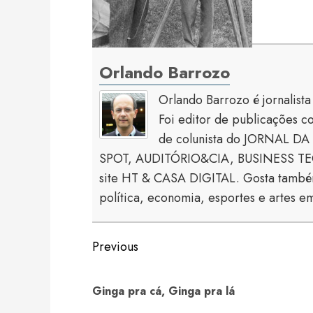
Orlando Barrozo
Orlando Barrozo é jornalist
Foi editor de publicaçõe
de colunista do JORNAL DA 
SPOT, AUDITÓRIO&CIA, BUSINESS TECH
site HT & CASA DIGITAL. Gosta também
política, economia, esportes e artes em
Continue
Previous
Reading
Ginga pra cá, Ginga pra lá