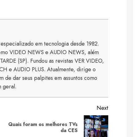
a especializado em tecnologia desde 1982.
s como VIDEO NEWS e AUDIO NEWS, além
TARDE (SP). Fundou as revistas VER VIDEO,
 e AUDIO PLUS. Atualmente, dirige o
 de dar seus palpites em assuntos como
 geral.
Next
Quais foram os melhores TVs
Previous
Next
da CES
post:
post: