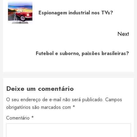
Reading
Pre
Espionagem industrial nos TVs?
pos
Next
Next
Futebol e suborno, paixões brasileiras?
post:
Deixe um comentário
O seu endereço de e-mail não será publicado.
Campos
obrigatórios são marcados com
*
Comentário
*