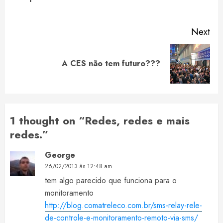
pos
Next
Next
A CES não tem futuro???
post:
1 thought on “
Redes, redes e mais
redes.
”
George
26/02/2013 às 12:48 am
tem algo parecido que funciona para o
monitoramento
http://blog.comatreleco.com.br/sms-relay-rele-
de-controle-e-monitoramento-remoto-via-sms/