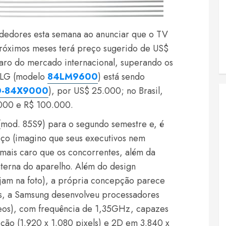
edores esta semana ao anunciar que o TV
próximos meses terá preço sugerido de US$
caro do mercado internacional, superando os
a LG (modelo
84LM9600
) está sendo
D-84X9000
), por US$ 25.000; no Brasil,
000 e R$ 100.000.
(mod. 85S9) para o segundo semestre e, é
reço (imagino que seus executivos nem
 mais caro que os concorrentes, além da
nterna do aparelho. Além do design
jam na foto), a própria concepção parece
Vs, a Samsung desenvolveu processadores
leos), com frequência de 1,35GHz, capazes
ição (1.920 x 1.080 pixels) e 2D em 3.840 x