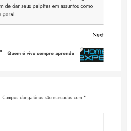
 de dar seus palpites em assuntos como
 geral.
Next
m
Previous
Next
Quem é vivo sempre aprende
post:
post:
.
Campos obrigatórios são marcados com
*