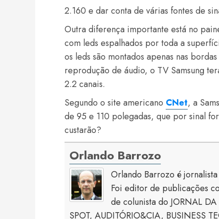
2.160 e dar conta de várias fontes de si
Outra diferença importante está no paine
com leds espalhados por toda a superfíc
os leds são montados apenas nas bordas
reprodução de áudio, o TV Samsung terá
2.2 canais.
Segundo o site americano
CNet
, a Sam
de 95 e 110 polegadas, que por sinal f
custarão?
Orlando Barrozo
Orlando Barrozo é jornalist
Foi editor de publicaçõe
de colunista do JORNAL DA 
SPOT, AUDITÓRIO&CIA, BUSINESS TECH