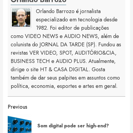
Orlando Barrozo é jornalista
especializado em tecnologia desde
1982. Foi editor de publicações
como VIDEO NEWS e AUDIO NEWS, além de
colunista do JORNAL DA TARDE (SP). Fundou as
revistas VER VIDEO, SPOT, AUDITÓRIO&CIA,
BUSINESS TECH e AUDIO PLUS. Atualmente,
dirige o site HT & CASA DIGITAL. Gosta
também de dar seus palpites em assuntos como
política, economia, esportes e artes em geral.
Continue
Previous
Reading
Pre
Som digital pode ser high-end?
pos