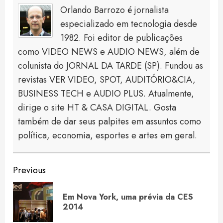
Orlando Barrozo é jornalista
especializado em tecnologia desde
1982. Foi editor de publicações
como VIDEO NEWS e AUDIO NEWS, além de
colunista do JORNAL DA TARDE (SP). Fundou as
revistas VER VIDEO, SPOT, AUDITÓRIO&CIA,
BUSINESS TECH e AUDIO PLUS. Atualmente,
dirige o site HT & CASA DIGITAL. Gosta
também de dar seus palpites em assuntos como
política, economia, esportes e artes em geral.
Continue
Previous
Reading
Em Nova York, uma prévia da CES
Pre
2014
pos