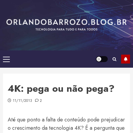
Skip
to
content
Primary
Menu
4K: pega ou não pega?
11/11/2013
2
Até que ponto a falta de conteúdo pode prejudicar
o crescimento da tecnologia 4K? É a pergunta que