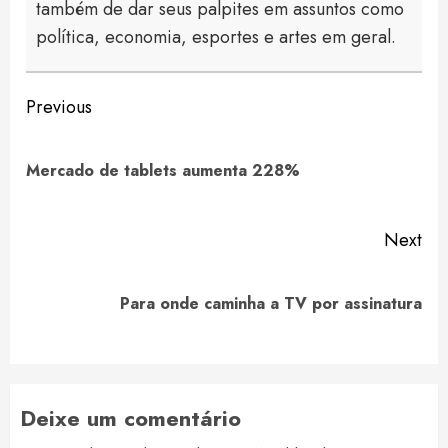
também de dar seus palpites em assuntos como
política, economia, esportes e artes em geral.
Continue
Previous
Reading
Pre
Mercado de tablets aumenta 228%
pos
Next
Next
Para onde caminha a TV por assinatura
post:
Deixe um comentário