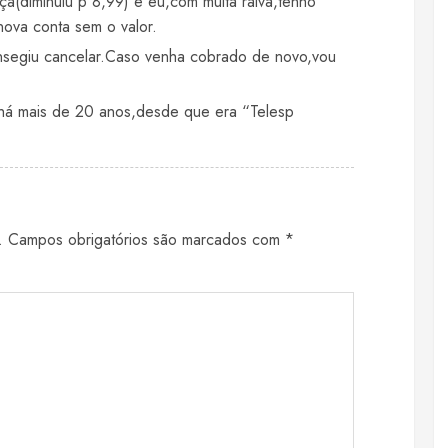
a(diminuiu p 8,99) e eu,com muita raiva,tenho
ova conta sem o valor.
nsegiu cancelar.Caso venha cobrado de novo,vou
 há mais de 20 anos,desde que era “Telesp
.
Campos obrigatórios são marcados com
*