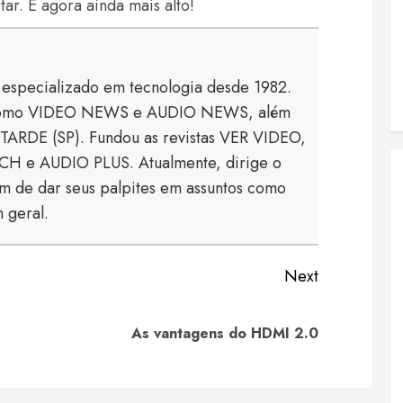
ar. E agora ainda mais alto!
a especializado em tecnologia desde 1982.
s como VIDEO NEWS e AUDIO NEWS, além
TARDE (SP). Fundou as revistas VER VIDEO,
 e AUDIO PLUS. Atualmente, dirige o
 de dar seus palpites em assuntos como
 geral.
Next
Previous
Next
As vantagens do HDMI 2.0
post:
post: