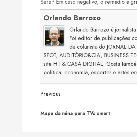
Será? Em caso negativo, o remédio é grit
Orlando Barrozo
Orlando Barrozo é jornalist
Foi editor de publicaçõe
de colunista do JORNAL DA 
SPOT, AUDITÓRIO&CIA, BUSINESS TECH
site HT & CASA DIGITAL. Gosta também
política, economia, esportes e artes em
Continue
Previous
Reading
Mapa da mina para TVs smart