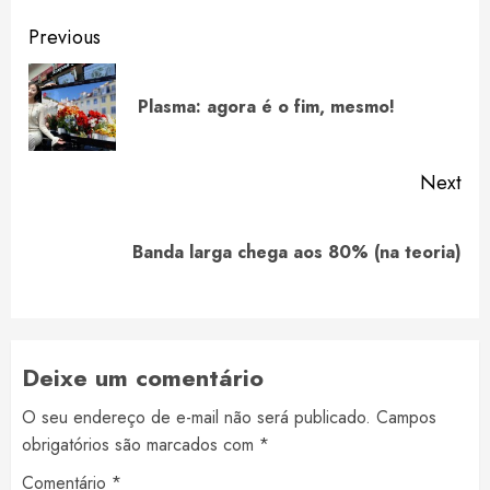
Continue
Previous
Reading
Pre
Plasma: agora é o fim, mesmo!
pos
Next
Next
Banda larga chega aos 80% (na teoria)
post:
Deixe um comentário
O seu endereço de e-mail não será publicado.
Campos
obrigatórios são marcados com
*
Comentário
*