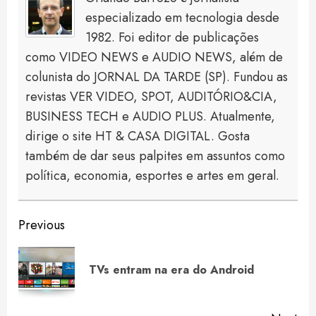
especializado em tecnologia desde
1982. Foi editor de publicações
como VIDEO NEWS e AUDIO NEWS, além de
colunista do JORNAL DA TARDE (SP). Fundou as
revistas VER VIDEO, SPOT, AUDITÓRIO&CIA,
BUSINESS TECH e AUDIO PLUS. Atualmente,
dirige o site HT & CASA DIGITAL. Gosta
também de dar seus palpites em assuntos como
política, economia, esportes e artes em geral.
Continue
Previous
Reading
Pre
TVs entram na era do Android
pos