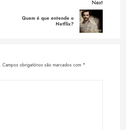
Next
Quem é que entende o
Previous
Next
Netflix?
post:
post:
.
Campos obrigatórios são marcados com
*