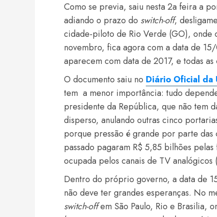
Como se previa, saiu nesta 2a feira a p
adiando o prazo do
switch-off
, desligam
cidade-piloto de Rio Verde (GO), onde
novembro, fica agora com a data de 15/0
aparecem com data de 2017, e todas as
O documento saiu no
Diário Oficial da
tem a menor importância: tudo depende 
presidente da República, que não tem d
disperso, anulando outras cinco portari
porque pressão é grande por parte das 
passado pagaram R$ 5,85 bilhões pelas 
ocupada pelos canais de TV analógicos 
Dentro do próprio governo, a data de 
não deve ter grandes esperanças. No me
switch-off
em São Paulo, Rio e Brasilia, 