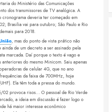
ortaria do Ministério das Comunicações
ento dos transmissores de TV analógica. A
 o cronograma deveria ter começado em
2; Brasilia vai para outubro; São Paulo e Rio
 demais para 2018.
 União
, mas do ponto de vista prático não
ainda de um decreto a ser assinado pela
ata marcada. Daí porque o texto é vago e
as anteriores do mesmo Minicom. Saiu apenas
operadoras de celular 4G, que no ano
frequências da faixa de 700MHz, hoje
(UHF). Ela têm toda a pressa do mundo.
15/02 provoca risos… O pessoal de Rio Verde
rcado, a ideia em discussão é fazer logo o
onde há maior interesse econômico