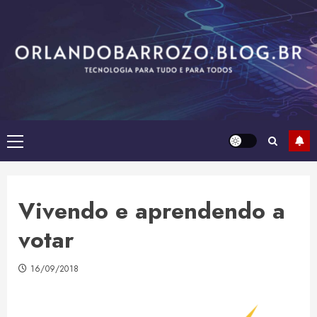
Skip
to
content
Primary
Menu
Vivendo e aprendendo a
votar
16/09/2018