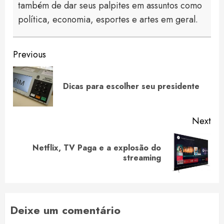
também de dar seus palpites em assuntos como
política, economia, esportes e artes em geral.
Continue
Previous
Reading
Pre
Dicas para escolher seu presidente
pos
Next
Netflix, TV Paga e a explosão do
Next
streaming
post:
Deixe um comentário