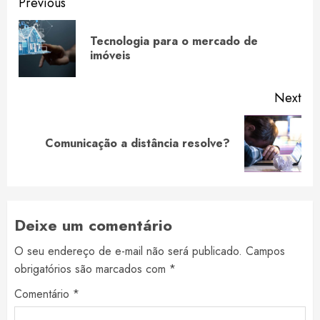
Continue
Previous
Reading
Tecnologia para o mercado de
Pre
imóveis
pos
Next
Next
Comunicação a distância resolve?
post:
Deixe um comentário
O seu endereço de e-mail não será publicado.
Campos
obrigatórios são marcados com
*
Comentário
*