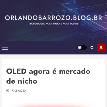
Skip
to
content
Primary
Menu
OLED agora é mercado
de nicho
17/05/2020