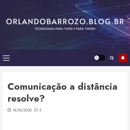
Skip
to
content
Primary
Menu
Comunicação a distância
resolve?
18/05/2020
3