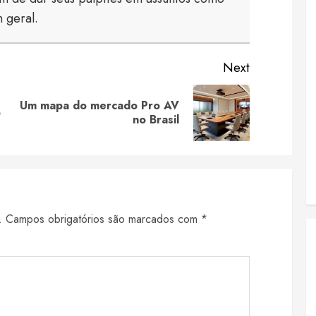
 geral.
Next
Um mapa do mercado Pro AV
Previous
Next
o
no Brasil
post:
post:
.
Campos obrigatórios são marcados com
*