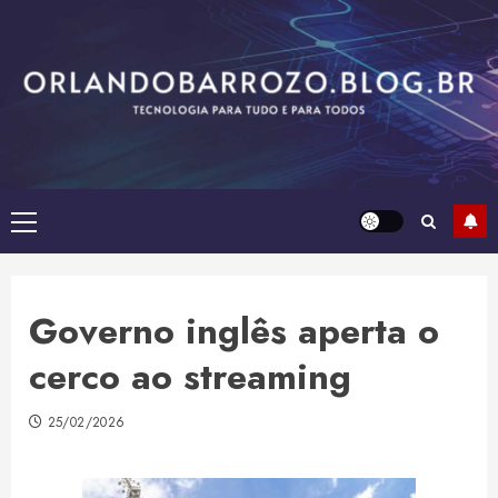
Skip
to
content
Primary
Menu
Governo inglês aperta o
cerco ao streaming
25/02/2026