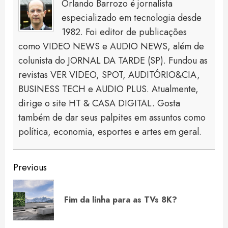
Orlando Barrozo é jornalista
especializado em tecnologia desde
1982. Foi editor de publicações
como VIDEO NEWS e AUDIO NEWS, além de
colunista do JORNAL DA TARDE (SP). Fundou as
revistas VER VIDEO, SPOT, AUDITÓRIO&CIA,
BUSINESS TECH e AUDIO PLUS. Atualmente,
dirige o site HT & CASA DIGITAL. Gosta
também de dar seus palpites em assuntos como
política, economia, esportes e artes em geral.
Continue
Previous
Reading
Pre
Fim da linha para as TVs 8K?
pos