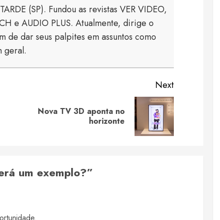
TARDE (SP). Fundou as revistas VER VIDEO,
 e AUDIO PLUS. Atualmente, dirige o
 de dar seus palpites em assuntos como
 geral.
Next
Nova TV 3D aponta no
Previous
Next
horizonte
post:
post:
será um exemplo?
”
ortunidade.