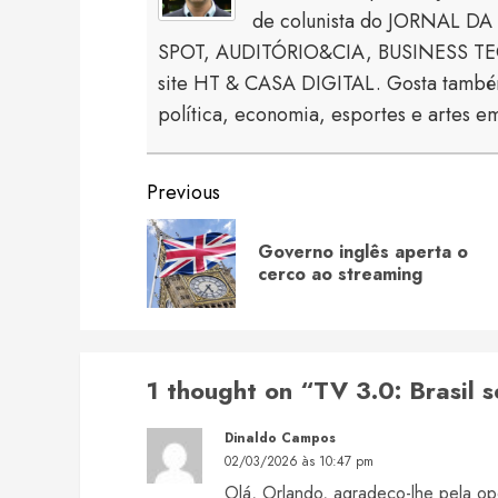
de colunista do JORNAL DA 
SPOT, AUDITÓRIO&CIA, BUSINESS TECH
site HT & CASA DIGITAL. Gosta também
política, economia, esportes e artes em
Continue
Previous
Reading
Governo inglês aperta o
cerco ao streaming
1 thought on “
TV 3.0: Brasil 
Dinaldo Campos
02/03/2026 às 10:47 pm
Olá, Orlando, agradeço-lhe pela op