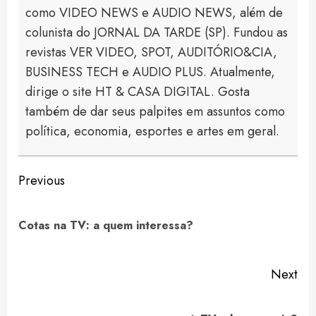
como VIDEO NEWS e AUDIO NEWS, além de
colunista do JORNAL DA TARDE (SP). Fundou as
revistas VER VIDEO, SPOT, AUDITÓRIO&CIA,
BUSINESS TECH e AUDIO PLUS. Atualmente,
dirige o site HT & CASA DIGITAL. Gosta
também de dar seus palpites em assuntos como
política, economia, esportes e artes em geral.
Continue
Previous
Reading
Pre
Cotas na TV: a quem interessa?
pos
Next
Next