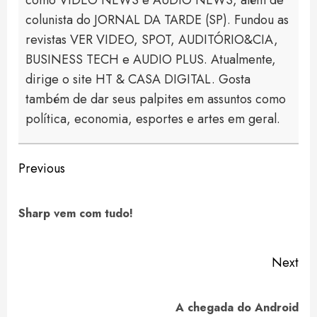
como VIDEO NEWS e AUDIO NEWS, além de
colunista do JORNAL DA TARDE (SP). Fundou as
revistas VER VIDEO, SPOT, AUDITÓRIO&CIA,
BUSINESS TECH e AUDIO PLUS. Atualmente,
dirige o site HT & CASA DIGITAL. Gosta
também de dar seus palpites em assuntos como
política, economia, esportes e artes em geral.
Continue
Previous
Reading
Pre
Sharp vem com tudo!
pos
Next
Next
A chegada do Android