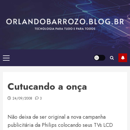
Skip
to
content
Primary
Menu
Cutucando a onça
24/09/2008
3
Não deixa de ser original a nova campanha
publicitária da Philips colocando seus TVs LCD