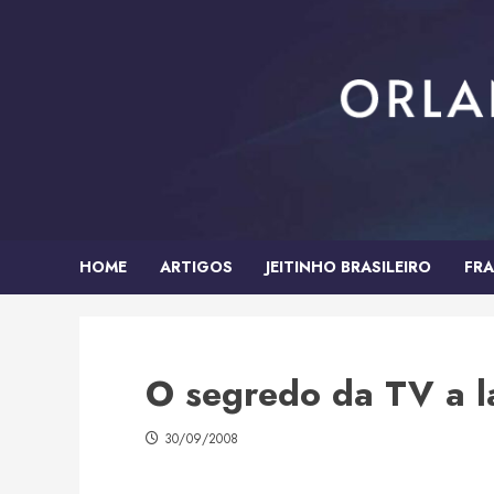
Skip
to
content
HOME
ARTIGOS
JEITINHO BRASILEIRO
FRA
O segredo da TV a l
30/09/2008