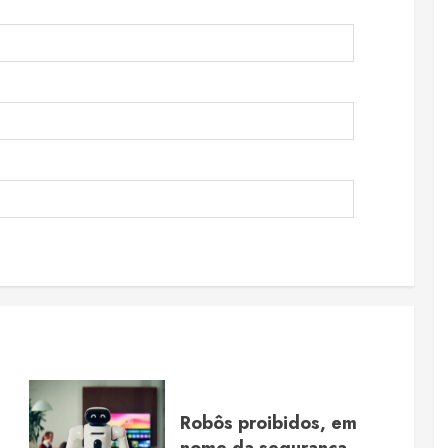
Robôs proibidos, em
nome da segurança