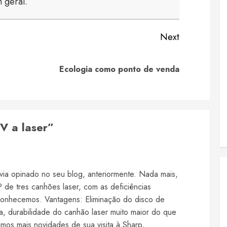
 geral.
Next
Previous
Next
Ecologia como ponto de venda
post:
post:
V a laser
”
via opinado no seu blog, anteriormente. Nada mais,
 de tres canhões laser, com as deficiências
 conhecemos. Vantagens: Eliminação do disco de
a, durabilidade do canhão laser muito maior do que
os mais novidades de sua visita à Sharp,