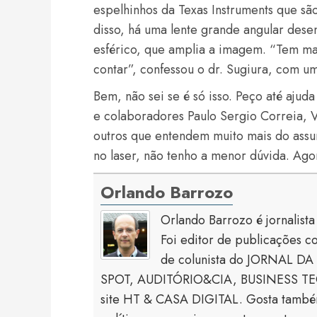
espelhinhos da Texas Instruments que s
disso, há uma lente grande angular dese
esférico, que amplia a imagem. “Tem ma
contar”, confessou o dr. Sugiura, com um
Bem, não sei se é só isso. Peço até ajud
e colaboradores Paulo Sergio Correia, V
outros que entendem muito mais do assun
no laser, não tenho a menor dúvida. Agora,
Orlando Barrozo
Orlando Barrozo é jornalist
Foi editor de publicaçõe
de colunista do JORNAL DA 
SPOT, AUDITÓRIO&CIA, BUSINESS TECH
site HT & CASA DIGITAL. Gosta também