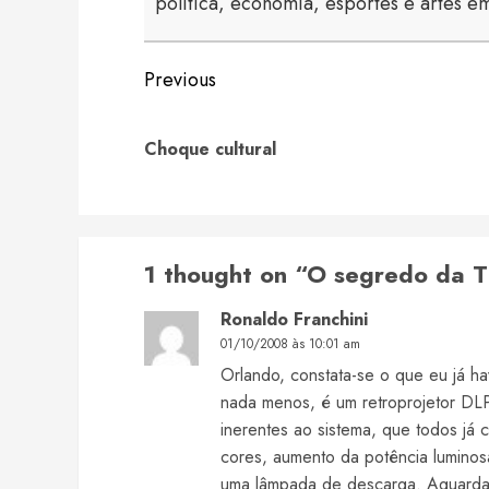
política, economia, esportes e artes em
Continue
Previous
Reading
Choque cultural
1 thought on “
O segredo da T
Ronaldo Franchini
01/10/2008 às 10:01 am
Orlando, constata-se o que eu já ha
nada menos, é um retroprojetor DLP
inerentes ao sistema, que todos já
cores, aumento da potência luminos
uma lâmpada de descarga. Aguardam