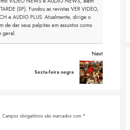
s como VIDEO NEWS e AUDIO NEWS, além
TARDE (SP). Fundou as revistas VER VIDEO,
 e AUDIO PLUS. Atualmente, dirige o
 de dar seus palpites em assuntos como
 geral.
Next
Previous
Next
Sexta-feira negra
post:
post:
.
Campos obrigatórios são marcados com
*