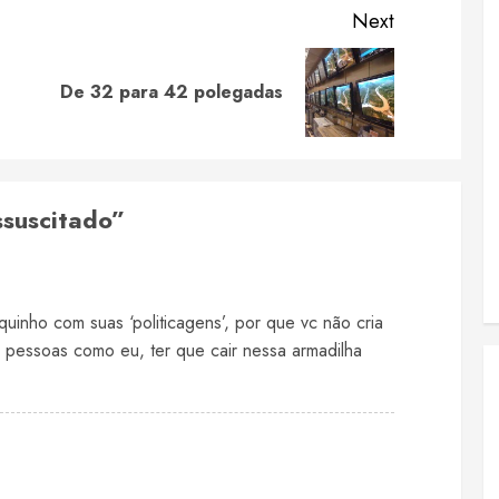
Next
Previous
Next
De 32 para 42 polegadas
post:
post:
suscitado
”
uinho com suas ‘politicagens’, por que vc não cria
e pessoas como eu, ter que cair nessa armadilha