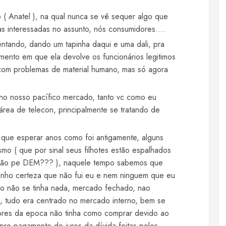
o ( Anatel ), na qual nunca se vê sequer algo que
as interessadas no assunto, nós consumidores….
ntando, dando um tapinha daqui e uma dali, pra
mento em que ela devolve os funcionários legitimos
ar com problemas de material humano, mas só agora
 no nosso pacífico mercado, tanto vc como eu
ea de telecon, principalmente se tratando de
r que esperar anos como foi antigamente, alguns
smo ( que por sinal seus filhotes estão espalhados
.não pe DEM??? ), naquele tempo sabemos que
 tenho certeza que não fui eu e nem ninguem que eu
omo não se tinha nada, mercado fechado, nao
, tudo era centrado no mercado interno, bem se
res da epoca não tinha como comprar devido ao
 pro pagamento de juros da dívida feitas pelos