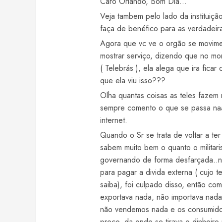
Caro Orlando, Bom Dia…
Veja tambem pelo lado da instituiçã
faça de benéfico para as verdadeir
Agora que vc ve o orgão se movime
mostrar serviço, dizendo que no mo
( Telebrás ), ela alega que ira fic
que ela viu isso???
Olha quantas coisas as teles fazem
sempre comento o que se passa naár
internet.
Quando o Sr se trata de voltar a te
sabem muito bem o quanto o militari
governando de forma desfarçada.
para pagar a divida externa ( cujo
saiba), foi culpado disso, então c
exportava nada, não importava nada
não vendemos nada e os consumido
preço, da onde se tirava o dinheiro