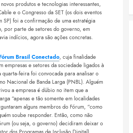
 novos produtos e tecnologias interessantes,
Cable e o Congresso da SET (os dois eventos
 SP) foi a confirmação de uma estratégia
o, por parte de setores do governo, em
via indícios, agora são ações concretas.
Fórum Brasil Conectado
, cuja finalidade
m empresas e setores da sociedade ligados à
 quarta-feira foi convocada para analisar o
ano Nacional de Banda Larga (PNBL). Alguém
tivou a empresa é dúbio no item que a
larga “apenas e tão somente em localidades
perguntaram alguns membros do Fórum, “como
nguém soube responder. Então, como não
rum (ou seja, o governo) decidiram deixar o
or dos Programas de Inclusão Digital),