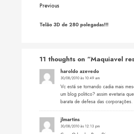
Continue
Previous
Reading
Telão 3D de 280 polegadas!!!
11 thoughts on “
Maquiavel res
haroldo azevedo
30/08/2010 às 10:49 am
Vc está se tornando cadia mais mesq
um blog politico? assim evetaria qu
barata de defesa das corporações.
jlmartins
30/08/2010 às 12:13 pm