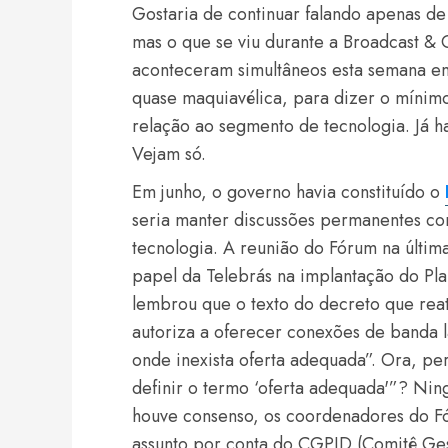
Gostaria de continuar falando apenas de
mas o que se viu durante a Broadcast & 
aconteceram simultâneos esta semana em
quase maquiavélica, para dizer o mínim
relação ao segmento de tecnologia. Já ha
Vejam só.
Em junho, o governo havia constituído o
seria manter discussões permanentes co
tecnologia. A reunião do Fórum na última
papel da Telebrás na implantação do Pl
lembrou que o texto do decreto que rea
autoriza a oferecer conexões de banda 
onde inexista oferta adequada”. Ora, 
definir o termo ‘oferta adequada'”? Ni
houve consenso, os coordenadores do Fó
assunto por conta do CGPID (Comitê Gest