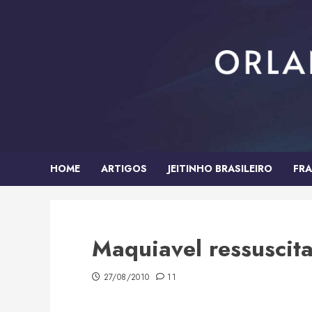
Skip
to
content
HOME
ARTIGOS
JEITINHO BRASILEIRO
FRA
Maquiavel ressuscit
27/08/2010
11