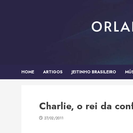
Skip
to
content
HOME
ARTIGOS
JEITINHO BRASILEIRO
MÚ
Charlie, o rei da co
27/02/2011