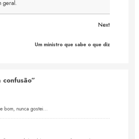
 geral.
Next
Previous
Next
Um ministro que sabe o que diz
post:
post:
a confusão
”
e bom, nunca gostei…