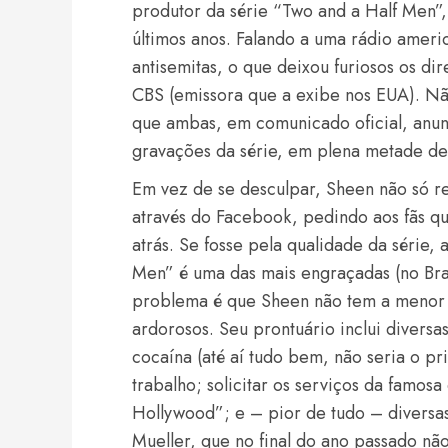
produtor da série “Two and a Half Men”,
últimos anos. Falando a uma rádio ameri
antisemitas, o que deixou furiosos os di
CBS (emissora que a exibe nos EUA). N
que ambas, em comunicado oficial, anun
gravações da série, em plena metade d
Em vez de se desculpar, Sheen não só re
através do Facebook, pedindo aos fãs q
atrás. Se fosse pela qualidade da série,
Men” é uma das mais engraçadas (no Bras
problema é que Sheen não tem a menor c
ardorosos. Seu prontuário inclui diversa
cocaína (até aí tudo bem, não seria o p
trabalho; solicitar os serviços da famos
Hollywood”; e – pior de tudo – diversas
Mueller, que no final do ano passado não