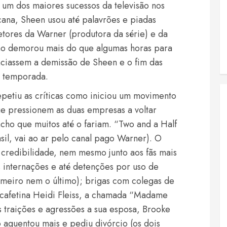
 um dos maiores sucessos da televisão nos
cana, Sheen usou até palavrões e piadas
retores da Warner (produtora da série) e da
ão demorou mais do que algumas horas para
ciassem a demissão de Sheen e o fim das
e temporada.
petiu as críticas como iniciou um movimento
ue pressionem as duas empresas a voltar
 acho que muitos até o fariam. “Two and a Half
il, vai ao ar pelo canal pago Warner). O
redibilidade, nem mesmo junto aos fãs mais
s internações e até detenções por uso de
rimeiro nem o último); brigas com colegas de
a cafetina Heidi Fleiss, a chamada “Madame
 traições e agressões a sua esposa, Brooke
 aguentou mais e pediu divórcio (os dois