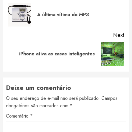
Reading
Pre
A última vítima do MP3
pos
Next
Next
iPhone ativa as casas inteligentes
post:
Deixe um comentário
O seu endereço de e-mail não será publicado.
Campos
obrigatórios são marcados com
*
Comentário
*