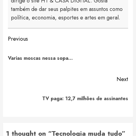
dirige o site HT & CASA DIGITAL. Gosta
também de dar seus palpites em assuntos como
política, economia, esportes e artes em geral.
Continue
Previous
Reading
Pre
Varias moscas nessa sopa…
pos
Next
Next
TV paga: 12,7 milhões de assinantes
post:
1 thought on “
Tecnologia muda tudo
”