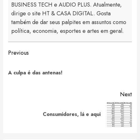
BUSINESS TECH e AUDIO PLUS. Atualmente,
dirige o site HT & CASA DIGITAL. Gosta
também de dar seus palpites em assuntos como
política, economia, esportes e artes em geral.
Continue
Previous
Reading
Pre
A culpa é das antenas!
pos
Next
Next
Consumidores, lá e aqui
post: