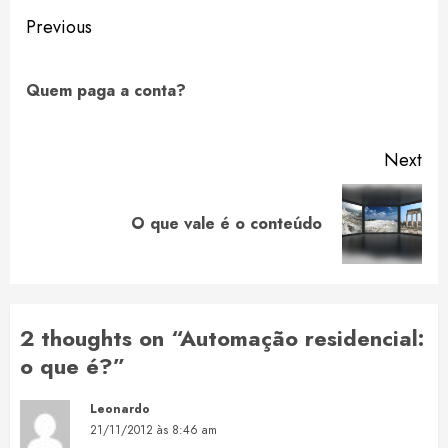
Continue
Previous
Reading
Pre
Quem paga a conta?
pos
Next
Next
O que vale é o conteúdo
post:
2 thoughts on “
Automação residencial:
o que é?
”
Leonardo
21/11/2012 às 8:46 am