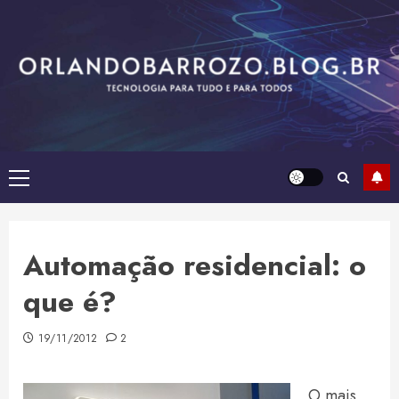
Skip
to
content
Primary
Menu
Automação residencial: o
que é?
19/11/2012
2
O mais