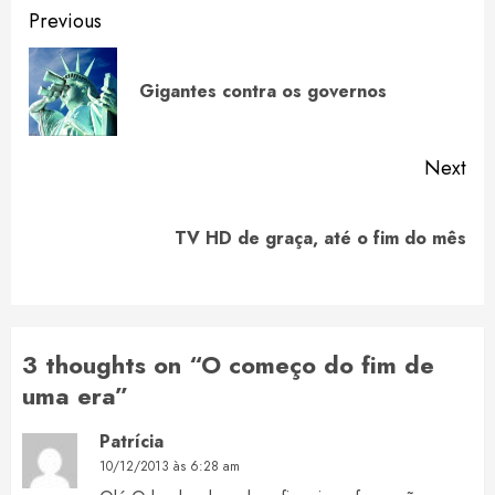
Continue
Previous
Reading
Pre
Gigantes contra os governos
pos
Next
Next
TV HD de graça, até o fim do mês
post:
3 thoughts on “
O começo do fim de
uma era
”
Patrícia
10/12/2013 às 6:28 am