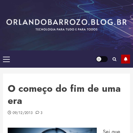
Skip
to
content
Primary
Menu
O começo do fim de uma
era
09/12/2013
3
Sei que