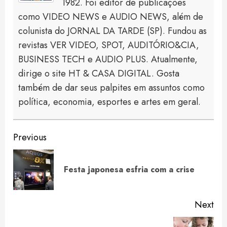
1982. Foi editor de publicações
como VIDEO NEWS e AUDIO NEWS, além de
colunista do JORNAL DA TARDE (SP). Fundou as
revistas VER VIDEO, SPOT, AUDITÓRIO&CIA,
BUSINESS TECH e AUDIO PLUS. Atualmente,
dirige o site HT & CASA DIGITAL. Gosta
também de dar seus palpites em assuntos como
política, economia, esportes e artes em geral.
Continue
Previous
Reading
Pre
Festa japonesa esfria com a crise
pos
Next