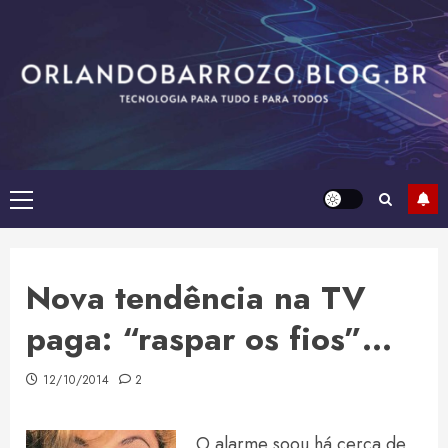
Skip
to
content
Primary
Menu
Nova tendência na TV
paga: “raspar os fios”…
12/10/2014
2
O alarme soou há cerca de