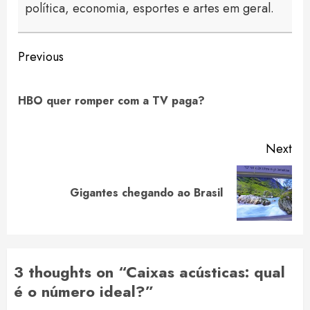
política, economia, esportes e artes em geral.
Continue
Previous
Reading
Pre
HBO quer romper com a TV paga?
pos
Next
Next
Gigantes chegando ao Brasil
post:
3 thoughts on “
Caixas acústicas: qual
é o número ideal?
”