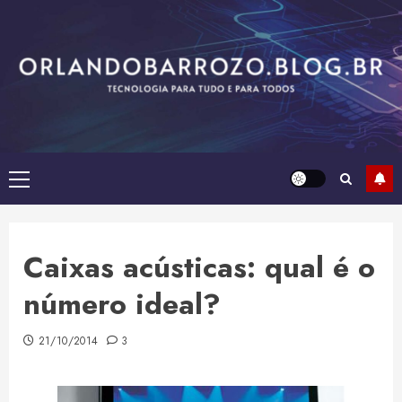
Skip
to
content
Primary
Menu
Caixas acústicas: qual é o
número ideal?
21/10/2014
3