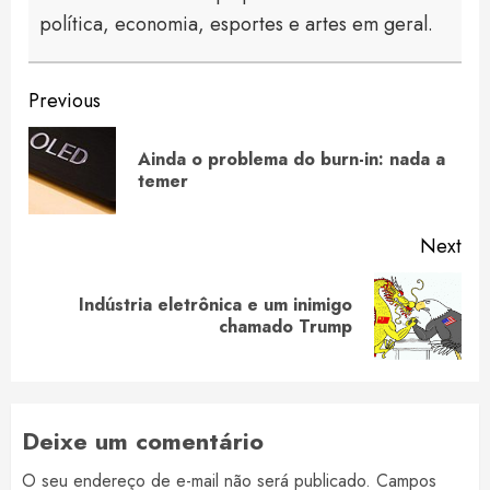
política, economia, esportes e artes em geral.
Continue
Previous
Reading
Ainda o problema do burn-in: nada a
Pre
temer
pos
Next
Indústria eletrônica e um inimigo
Next
chamado Trump
post:
Deixe um comentário
O seu endereço de e-mail não será publicado.
Campos