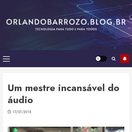
Skip
to
content
Primary
Menu
Um mestre incansável do
áudio
17/07/2018