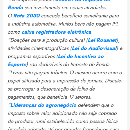
Renda
seu investimento em certas atividades.
O
Rota 2030
concede benefício semelhante para
a indústria automotiva. Muitos bens não pagam IPI,
como
caixa registradora eletrônica
.
“Doações para a produção cultural (
Lei Rouanet
),
atividades cinematográficas (
Lei do Audiovisual
) e
programas esportivos (
Lei de Incentivo ao
Esporte
) são deduzíveis do Imposto de Renda.
“Livros não pagam tributos. O mesmo ocorre com o
papel utilizado para a impressão de jornais. Discute-
se prorrogar a desoneração da folha de
pagamentos, que beneficia 17 setores.
“​
Lideranças do agronegócio
defendem que o
imposto sobre valor adicionado não seja cobrado
do produtor rural estabelecido como pessoa física
(modelo adotado até por grandes fazendeiros para