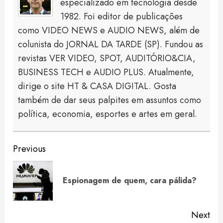
especializado em tecnologia desde
1982. Foi editor de publicações
como VIDEO NEWS e AUDIO NEWS, além de
colunista do JORNAL DA TARDE (SP). Fundou as
revistas VER VIDEO, SPOT, AUDITÓRIO&CIA,
BUSINESS TECH e AUDIO PLUS. Atualmente,
dirige o site HT & CASA DIGITAL. Gosta
também de dar seus palpites em assuntos como
política, economia, esportes e artes em geral.
Continue
Previous
Reading
Pre
Espionagem de quem, cara pálida?
pos
Next