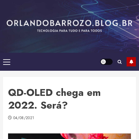
Skip
to
content
Primary
Menu
QD-OLED chega em
2022. Será?
04/08/2021