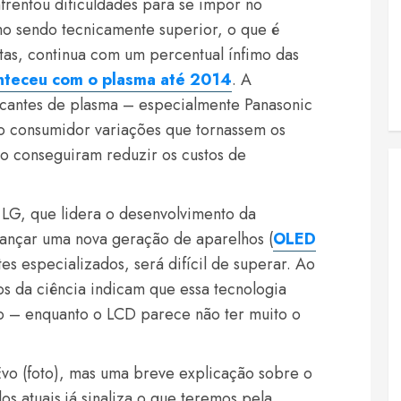
frentou dificuldades para se impor no
o sendo tecnicamente superior, o que é
tas, continua com um percentual ínfimo das
nteceu com o plasma até 2014
. A
ricantes de plasma – especialmente Panasonic
o consumidor variações que tornassem os
o conseguiram reduzir os custos de
 LG, que lidera o desenvolvimento da
lançar uma nova geração de aparelhos (
OLED
tes especializados, será difícil de superar. Ao
 da ciência indicam que essa tecnologia
 – enquanto o LCD parece não ter muito o
vo (foto), mas uma breve explicação sobre o
s atuais já sinaliza o que teremos pela