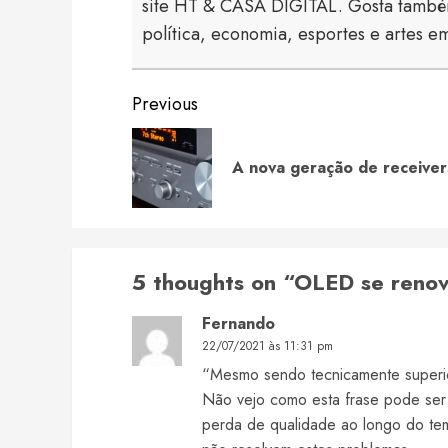
site HT & CASA DIGITAL. Gosta também
política, economia, esportes e artes em
Continue
Previous
Reading
A nova geração de receiver
5 thoughts on “
OLED se renov
Fernando
22/07/2021 às 11:31 pm
“Mesmo sendo tecnicamente superi
Não vejo como esta frase pode ser
perda de qualidade ao longo do t