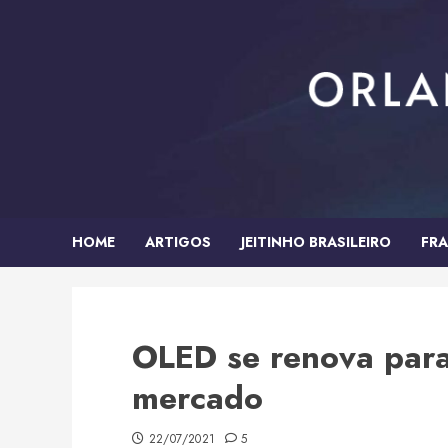
Skip
to
content
HOME
ARTIGOS
JEITINHO BRASILEIRO
FRA
OLED se renova para
mercado
22/07/2021
5