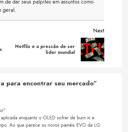
 de dar seus palpites em assuntos como
 geral.
Next
Netflix e a pressão de ser
Previous
Next
s
líder mundial
post:
post:
a para encontrar seu mercado
”
or”
 aplicada enquanto o OLED sofrer de burn in e
empo. Ao que parece os novos painéis EVO da LG