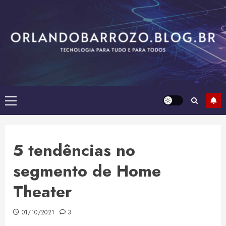
Skip
to
content
Primary
Menu
5 tendências no
segmento de Home
Theater
01/10/2021
3