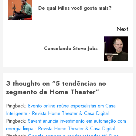
Reading
Pre
De qual Miles você gosta mais?
pos
Next
Next
Cancelando Steve Jobs
post:
3 thoughts on “
5 tendências no
segmento de Home Theater
”
Pingback:
Evento online reúne especialistas em Casa
Inteligente - Revista Home Theater & Casa Digital
Pingback:
Savant anuncia investimento em automação com
energia limpa - Revista Home Theater & Casa Digital