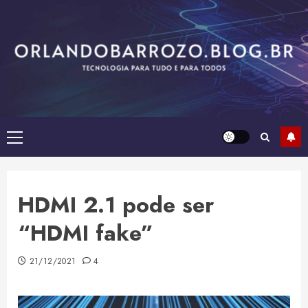
Skip
to
content
Primary
Menu
HDMI 2.1 pode ser
“HDMI fake”
21/12/2021
4