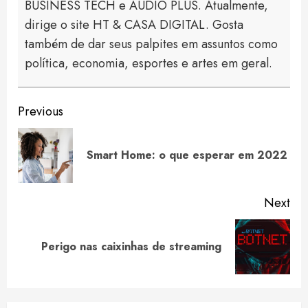
BUSINESS TECH e AUDIO PLUS. Atualmente,
dirige o site HT & CASA DIGITAL. Gosta
também de dar seus palpites em assuntos como
política, economia, esportes e artes em geral.
Continue
Previous
Reading
Pre
Smart Home: o que esperar em 2022
pos
Next
Next
Perigo nas caixinhas de streaming
post: