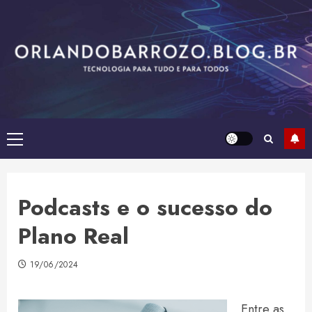
Skip
to
content
Primary
Menu
Podcasts e o sucesso do
Plano Real
19/06/2024
Entre as