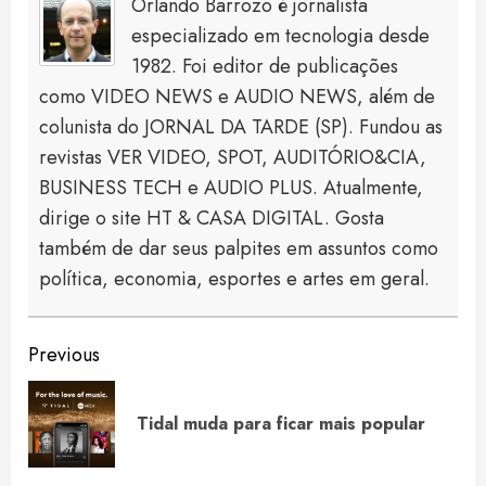
Orlando Barrozo é jornalista
especializado em tecnologia desde
1982. Foi editor de publicações
como VIDEO NEWS e AUDIO NEWS, além de
colunista do JORNAL DA TARDE (SP). Fundou as
revistas VER VIDEO, SPOT, AUDITÓRIO&CIA,
BUSINESS TECH e AUDIO PLUS. Atualmente,
dirige o site HT & CASA DIGITAL. Gosta
também de dar seus palpites em assuntos como
política, economia, esportes e artes em geral.
Continue
Previous
Reading
Pre
Tidal muda para ficar mais popular
pos