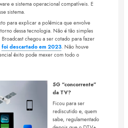
ware e sistema operacional compatíveis. E
se sistema.
to para explicar a polêmica que envolve
torno dessa tecnologia. Não é tão simples
Broadcast chegou a ser cotado para fazer
s
foi descartado em 2023
. Não houve
tencial êxito pode mexer com todo o
5G “concorrente”
da TV?
Ficou para ser
rediscutido e, quem
sabe, regulamentado
depois que o DTV+