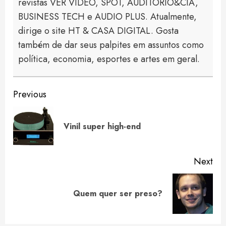
revistas VER VIDEO, SPOT, AUDITÓRIO&CIA,
BUSINESS TECH e AUDIO PLUS. Atualmente,
dirige o site HT & CASA DIGITAL. Gosta
também de dar seus palpites em assuntos como
política, economia, esportes e artes em geral.
Continue
Previous
Reading
Pre
Vinil super high-end
pos
Next
Next
Quem quer ser preso?
post: