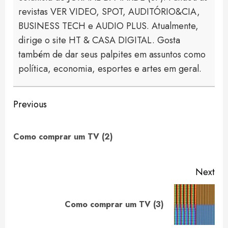
revistas VER VIDEO, SPOT, AUDITÓRIO&CIA,
BUSINESS TECH e AUDIO PLUS. Atualmente,
dirige o site HT & CASA DIGITAL. Gosta
também de dar seus palpites em assuntos como
política, economia, esportes e artes em geral.
Continue
Previous
Reading
Pre
Como comprar um TV (2)
pos
Next
Next
Como comprar um TV (3)
post: