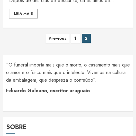
Depois de uns dias de descanso, cá estamos de...
LEIA MAIS
Paginação
Previous
1
2
de
posts
“O funeral importa mais que o morto, o casamento mais que
o amor e o físico mais que o intelecto. Vivemos na cultura
da embalagem, que despreza o conteúdo”.
Eduardo Galeano, escritor uruguaio
SOBRE