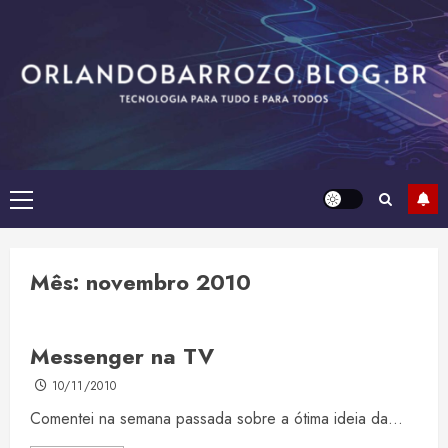
Skip
to
content
Primary
Menu
Mês:
novembro 2010
Messenger na TV
10/11/2010
Comentei na semana passada sobre a ótima ideia da...