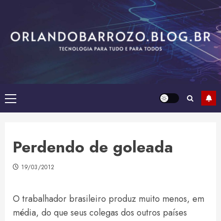
Skip
to
content
Primary
Menu
Perdendo de goleada
19/03/2012
O trabalhador brasileiro produz muito menos, em
média, do que seus colegas dos outros países