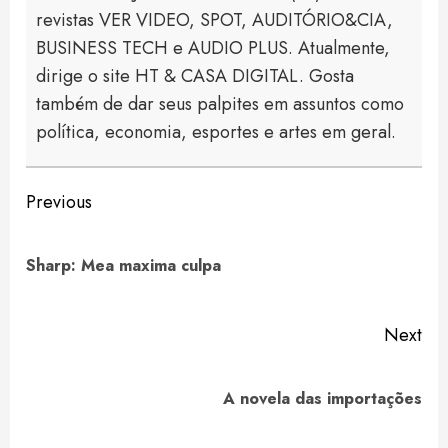
revistas VER VIDEO, SPOT, AUDITÓRIO&CIA,
BUSINESS TECH e AUDIO PLUS. Atualmente,
dirige o site HT & CASA DIGITAL. Gosta
também de dar seus palpites em assuntos como
política, economia, esportes e artes em geral.
Continue
Previous
Reading
Pre
Sharp: Mea maxima culpa
pos
Next
Next
A novela das importações
post: