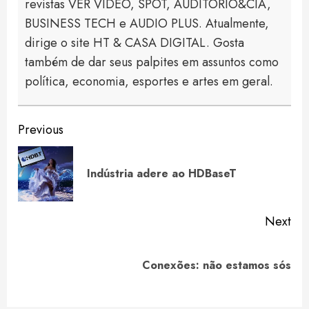
revistas VER VIDEO, SPOT, AUDITÓRIO&CIA,
BUSINESS TECH e AUDIO PLUS. Atualmente,
dirige o site HT & CASA DIGITAL. Gosta
também de dar seus palpites em assuntos como
política, economia, esportes e artes em geral.
Continue
Previous
Reading
Pre
Indústria adere ao HDBaseT
pos
Next
Next
Conexões: não estamos sós
post: