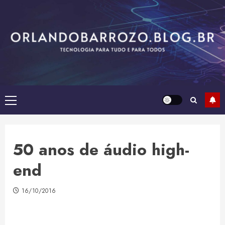
Skip
to
content
Primary
Menu
50 anos de áudio high-
end
16/10/2016