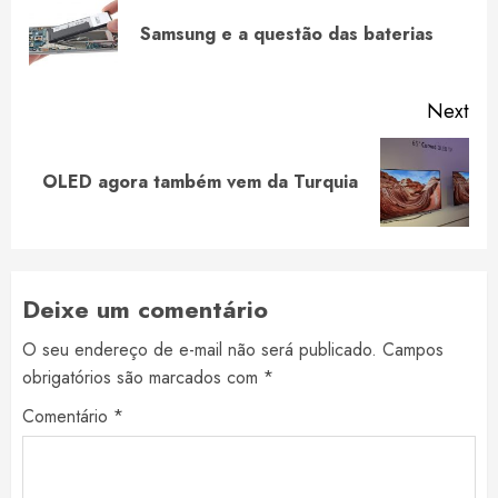
Reading
Pre
Samsung e a questão das baterias
pos
Next
Next
OLED agora também vem da Turquia
post:
Deixe um comentário
O seu endereço de e-mail não será publicado.
Campos
obrigatórios são marcados com
*
Comentário
*