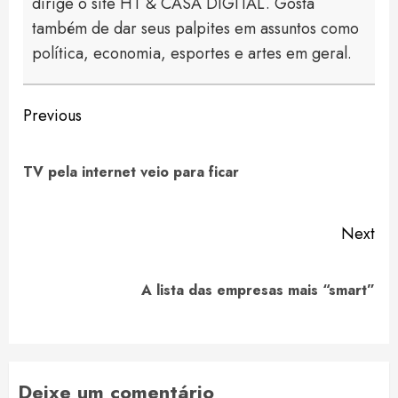
dirige o site HT & CASA DIGITAL. Gosta
também de dar seus palpites em assuntos como
política, economia, esportes e artes em geral.
Continue
Previous
Reading
Pre
TV pela internet veio para ficar
pos
Next
Next
A lista das empresas mais “smart”
post:
Deixe um comentário