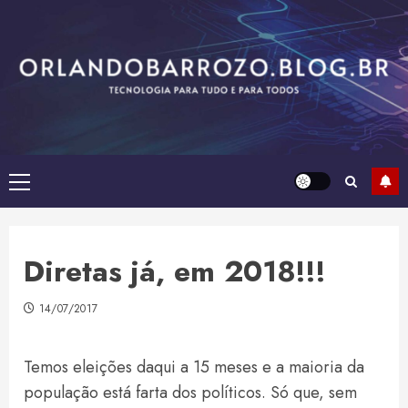
Skip
to
content
Primary
Menu
Diretas já, em 2018!!!
14/07/2017
Temos eleições daqui a 15 meses e a maioria da
população está farta dos políticos. Só que, sem