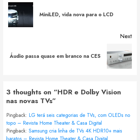
Reading
Pre
MiniLED, vida nova para o LCD
pos
Next
Next
Áudio passa quase em branco na CES
post:
3 thoughts on “
HDR e Dolby Vision
nas novas TVs
”
Pingback:
LG terá seis categorias de TVs, com OLEDs no
topo – Revista Home Theater & Casa Digital
Pingback:
Samsung cria linha de TVs 4K HDR10+ mais
baratos – Revista Home Theater & Casa Digital