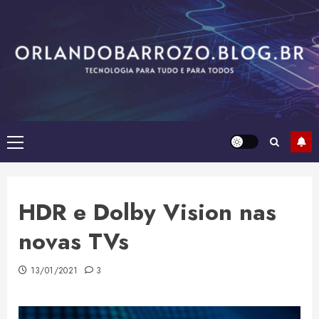
Skip
to
content
Primary
Menu
HDR e Dolby Vision nas
novas TVs
13/01/2021
3