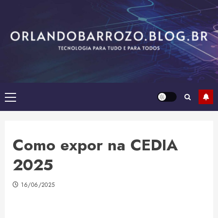
Skip
to
content
Primary
Menu
Como expor na CEDIA
2025
16/06/2025