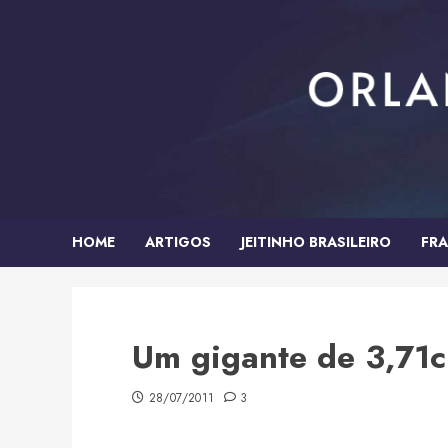
Skip
to
content
HOME
ARTIGOS
JEITINHO BRASILEIRO
FRA
Um gigante de 3,71
28/07/2011
3