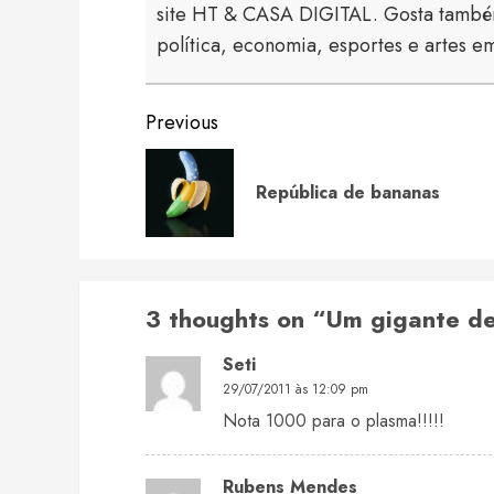
site HT & CASA DIGITAL. Gosta também
política, economia, esportes e artes em
Continue
Previous
Reading
República de bananas
3 thoughts on “
Um gigante d
Seti
29/07/2011 às 12:09 pm
Nota 1000 para o plasma!!!!!
Rubens Mendes