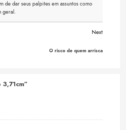
 de dar seus palpites em assuntos como
 geral.
Next
Previous
Next
O risco de quem arrisca
post:
post:
e 3,71cm
”