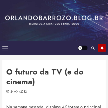
Skip
to
content
Primary
Menu
O futuro da TV (e do
cinema)
24/04/2012
Na semana passada, displays 4K foram o principal