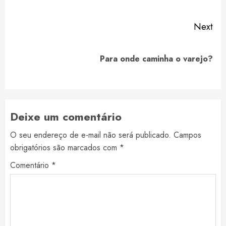
pos
Next
Next
Para onde caminha o varejo?
post:
Deixe um comentário
O seu endereço de e-mail não será publicado.
Campos
obrigatórios são marcados com
*
Comentário
*