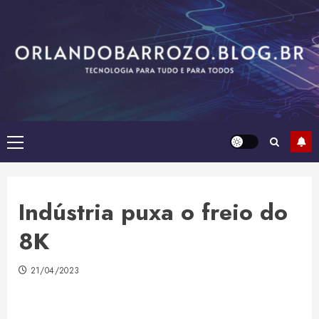
Skip
to
content
Primary
Menu
Indústria puxa o freio do
8K
21/04/2023