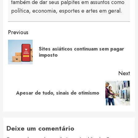
também de dar seus palpites em assuntos como
política, economia, esportes e artes em geral.
Continue
Previous
Reading
Sites asiáticos continuam sem pagar
Pre
imposto
pos
Next
Next
Apesar de tudo, sinais de otimismo
post:
Deixe um comentário